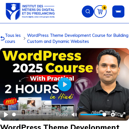
Aller au contenu principal
0
Tous les
WordPress Theme Development Course for Building
cours
Custom and Dynamic Websites
Play
1:50:50
Play
Mute
Setting
En
WordPress Theme Development
fu