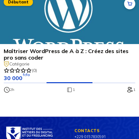
Débutant
Maîtriser WordPress de A à Z : Créez des sites
pro sans coder
Catégorie
(0)
fcfa
30 000
2h
1
1
CONTACTS
+229 0157830591