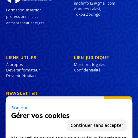
imdfinfo12@gmail.com
Abomey-calavi,
Formation, insertion
Tokpa Zoungo
professionnelle et
entrepreneuriat digital
LIENS UTILES
LIEN JURIDIQUE
À propos
Mentions légales
Devenir formateur
Confidentialité
Devenir étudiant
NEWSLETTER
Adresse email
S'inscrire
Bonjour,
J'accepte de recevoir la newsletter et reconnais avoir lu la
Politique
Gérer vos cookies
de confidentialité
.
Continuer sans accepter